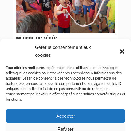
MERCREDIS AÉRÉS
Gérer le consentement aux
« Entrées précédentes
cookies
[/db_pb_portfolio]
Pour offrir les meilleures expériences, nous utilisons des technologies
telles que les cookies pour stocker et/ou accéder aux informations des
appareils. Le fait de consentir à ces technologies nous permettra de
traiter des données telles que le comportement de navigation ou les ID
uniques sur ce site. Le fait de ne pas consentir ou de retirer son
consentement peut avoir un effet négatif sur certaines caractéristiques et
fonctions.
© Maison de Quartier des Eaux-Vives – Chemin de la
Accepter
Clairière 3, CP 6230, 1211 Genève 6 –
022 736 72 71
–
mqev@fase.ch
Refuser