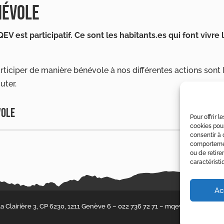
NÉVOLE
 est participatif. Ce sont les habitants.es qui font vivre l
ticiper de manière bénévole à nos différentes actions sont 
uter.
VOLE
Pour offrir 
cookies pour
consentir à 
comportement
ou de retire
caractéristi
Ac
 Clairière 3, CP 6230, 1211 Genève 6 –
022 736 72 71
–
mqev@fase.ch