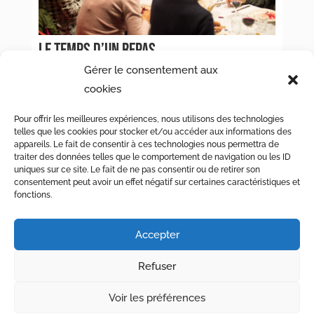
LE TEMPS D’UN REPAS
Gérer le consentement aux
« Entrées précédentes
cookies
[/db_pb_portfolio]
Pour offrir les meilleures expériences, nous utilisons des technologies
telles que les cookies pour stocker et/ou accéder aux informations des
appareils. Le fait de consentir à ces technologies nous permettra de
traiter des données telles que le comportement de navigation ou les ID
uniques sur ce site. Le fait de ne pas consentir ou de retirer son
consentement peut avoir un effet négatif sur certaines caractéristiques et
fonctions.
© Maison de Quartier des Eaux-Vives – Chemin de la
Accepter
Clairière 3, CP 6230, 1211 Genève 6 –
022 736 72 71
–
mqev@fase.ch
Refuser
Crédits
–
Mentions légales
–
Politique de cookies
Voir les préférences