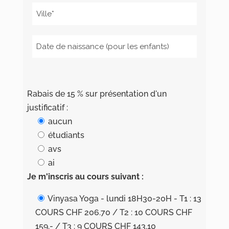
Rabais de 15 % sur présentation d'un
justificatif :
aucun
étudiants
avs
ai
Je m'inscris au cours suivant :
Vinyasa Yoga - lundi 18H30-20H - T1 : 13
COURS CHF 206.70 / T2 : 10 COURS CHF
159.- / T3 : 9 COURS CHF 143.10