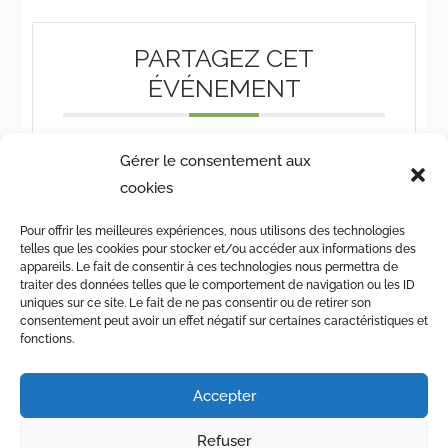
PARTAGEZ CET
ÉVÉNEMENT
Gérer le consentement aux
cookies
Pour offrir les meilleures expériences, nous utilisons des technologies
telles que les cookies pour stocker et/ou accéder aux informations des
appareils. Le fait de consentir à ces technologies nous permettra de
traiter des données telles que le comportement de navigation ou les ID
uniques sur ce site. Le fait de ne pas consentir ou de retirer son
consentement peut avoir un effet négatif sur certaines caractéristiques et
fonctions.
© Maison de Quartier des Eaux-Vives – Chemin de la
Accepter
Clairière 3, CP 6230, 1211 Genève 6 –
022 736 72 71
–
mqev@fase.ch
Refuser